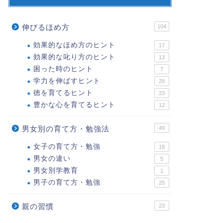
伸びるほめ方
104
効果的なほめ方のヒント
17
効果的な叱り方のヒント
13
困った時のヒント
7
学力を伸ばすヒント
29
徳を育てるヒント
23
子どもが理科を好きになるには？
楽しく劇
豊かな心を育てるヒント
12
2020-04-14
男女別の育て方・勉強法
49
女子の育て方・勉強
18
学力を伸ばすヒント
学力を伸ばすヒ
男女の違い
5
男女別学教育
1
男子の育て方・勉強
25
親の習慣
23