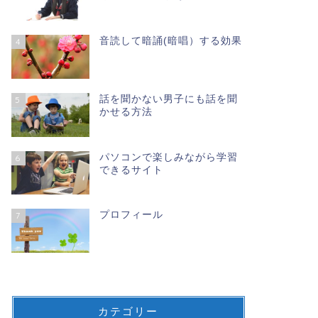
音読して暗誦(暗唱）する効果
4
話を聞かない男子にも話を聞
5
かせる方法
笑顔で語りかけると子どもも笑顔に
親の口ぐ
なれる（子どもを伸ばす親の習慣）
る（子ど
パソコンで楽しみながら学習
6
できるサイト
2020-07-14
プロフィール
7
学力を伸ばすヒント
豊かな心を育て
カテゴリー