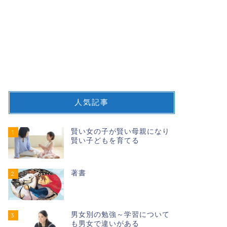
生き物を育てると命の大切さを学ぶ
詩「私が
が真理か
人気記事
2021-01-11
賢い女の子が賢い母親になり
1
伸びるほめ方
伸びるほめ方
賢い子どもを育てる
著書
2
男女別の勉強～学習について
3
も男女で違いがある