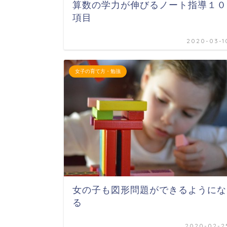
算数の学力が伸びるノート指導１０
項目
2020-03-1
女子の育て方・勉強
女の子も図形問題ができるようにな
る
2020-02-2