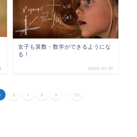
女子も算数・数学ができるようにな
る！
8
2020-01-21
...
5
6
7
8
9
22