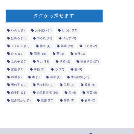
タグから探せます
いのち
(1)
お手伝い
(4)
しつけ
(37)
ほめる
(33)
やる気
(11)
ゆるす
(3)
ストレス
(13)
作文
(4)
勉強
(59)
口ぐせ
(2)
叱る
(12)
国語
(16)
夢
(4)
奉仕
(1)
女の子
(26)
学力
(33)
学校
(2)
家庭学習
(27)
新聞の活用で子どもが伸びる「ファ
パソコン
家族
(17)
幸福
(7)
心
(17)
愛
(9)
ミリーフォーカス」
サイト
感謝
(2)
本
(5)
漢字
(4)
生活習慣
(22)
2020-03-31
男の子
(29)
男女別学
(2)
笑顔
(3)
算数
(5)
自主性
(21)
自己肯定感
(20)
親
(6)
言葉
(5)
読み聞かせ
(5)
読書
(15)
辞典
(4)
食事
(6)
next