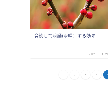
音読して暗誦(暗唱）する効果
2020-01-2
1
2
3
4