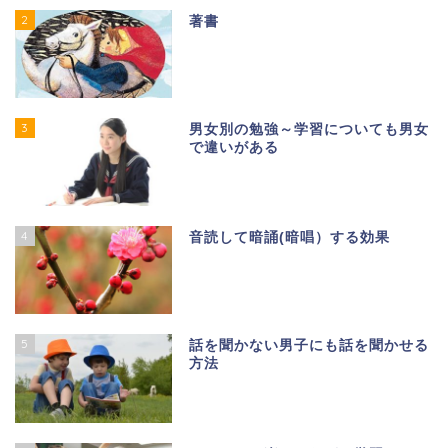
2
著書
3
男女別の勉強～学習についても男女
で違いがある
4
音読して暗誦(暗唱）する効果
5
話を聞かない男子にも話を聞かせる
方法