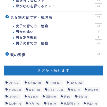
徳を育てるヒント
豊かな心を育てるヒント
12
49
男女別の育て方・勉強法
女子の育て方・勉強
18
男女の違い
5
男女別学教育
1
男子の育て方・勉強
25
23
親の習慣
タグから探せます
いのち
(1)
お手伝い
(4)
しつけ
(37)
ほめる
(33)
やる気
(11)
ゆるす
(3)
ストレス
(13)
作文
(4)
勉強
(59)
口ぐせ
(2)
叱る
(12)
国語
(16)
夢
(4)
奉仕
(1)
女の子
(26)
学力
(33)
学校
(2)
家庭学習
(27)
家族
(17)