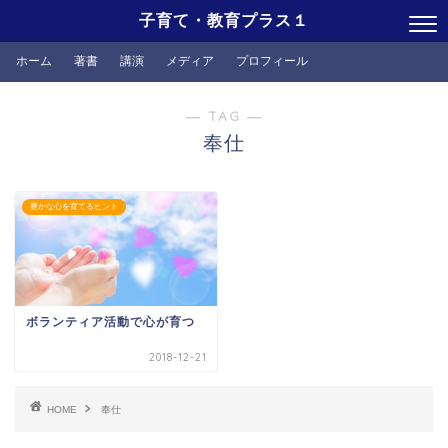
子育て・教育プラス１
ホーム
著書
講演
メディア
プロフィール
― TAG ―
奉仕
豊かな心を育てるヒント
ボランティア活動で心が育つ
2018-12-21
HOME
奉仕