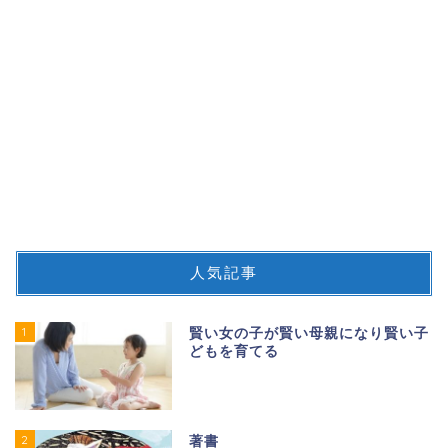
人気記事
1
賢い女の子が賢い母親になり賢い子
どもを育てる
2
著書