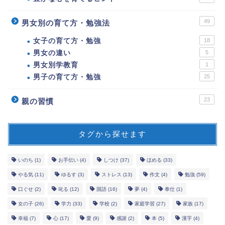
49
男女別の育て方・勉強法
女子の育て方・勉強
18
男女の違い
5
男女別学教育
1
男子の育て方・勉強
25
23
親の習慣
タグから探せます
いのち
(1)
お手伝い
(4)
しつけ
(37)
ほめる
(33)
やる気
(11)
ゆるす
(3)
ストレス
(13)
作文
(4)
勉強
(59)
口ぐせ
(2)
叱る
(12)
国語
(16)
夢
(4)
奉仕
(1)
女の子
(26)
学力
(33)
学校
(2)
家庭学習
(27)
家族
(17)
幸福
(7)
心
(17)
愛
(9)
感謝
(2)
本
(5)
漢字
(4)