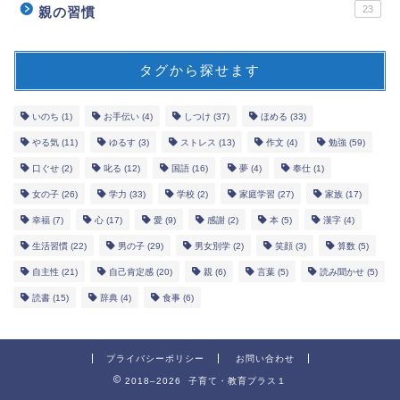
23
親の習慣
タグから探せます
いのち
(1)
お手伝い
(4)
しつけ
(37)
ほめる
(33)
やる気
(11)
ゆるす
(3)
ストレス
(13)
作文
(4)
勉強
(59)
口ぐせ
(2)
叱る
(12)
国語
(16)
夢
(4)
奉仕
(1)
女の子
(26)
学力
(33)
学校
(2)
家庭学習
(27)
家族
(17)
幸福
(7)
心
(17)
愛
(9)
感謝
(2)
本
(5)
漢字
(4)
生活習慣
(22)
男の子
(29)
男女別学
(2)
笑顔
(3)
算数
(5)
自主性
(21)
自己肯定感
(20)
親
(6)
言葉
(5)
読み聞かせ
(5)
読書
(15)
辞典
(4)
食事
(6)
プライバシーポリシー
お問い合わせ
2018–2026 子育て・教育プラス１