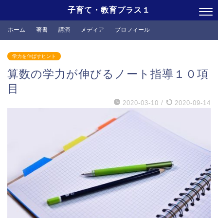
子育て・教育プラス１
ホーム
著書
講演
メディア
プロフィール
学力を伸ばすヒント
算数の学力が伸びるノート指導１０項
目
2020-03-10
/
2020-09-14