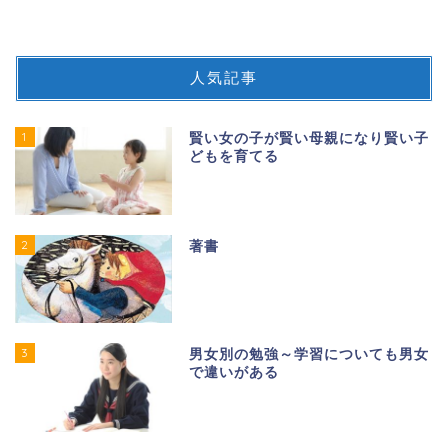
人気記事
1
賢い女の子が賢い母親になり賢い子
どもを育てる
2
著書
3
男女別の勉強～学習についても男女
で違いがある