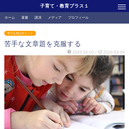
子育て・教育プラス１
ホーム
著書
講演
メディア
プロフィール
学力を伸ばすヒント
苦手な文章題を克服する
2020-03-03
/
2020-03-09