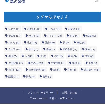
23
親の習慣
タグから探せます
いのち
(1)
お手伝い
(4)
しつけ
(37)
ほめる
(33)
やる気
(11)
ゆるす
(3)
ストレス
(13)
作文
(4)
勉強
(59)
口ぐせ
(2)
叱る
(12)
国語
(16)
夢
(4)
奉仕
(1)
女の子
(26)
学力
(33)
学校
(2)
家庭学習
(27)
家族
(17)
幸福
(7)
心
(17)
愛
(9)
感謝
(2)
本
(5)
漢字
(4)
生活習慣
(22)
男の子
(29)
男女別学
(2)
笑顔
(3)
算数
(5)
自主性
(21)
自己肯定感
(20)
親
(6)
言葉
(5)
読み聞かせ
(5)
読書
(15)
辞典
(4)
食事
(6)
プライバシーポリシー
お問い合わせ
2018–2026 子育て・教育プラス１