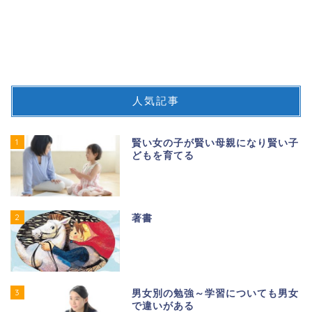
人気記事
1
賢い女の子が賢い母親になり賢い子
どもを育てる
2
著書
3
男女別の勉強～学習についても男女
で違いがある