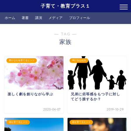
子育て・教育プラス１
ホーム
著書
講演
メディア
プロフィール
― TAG ―
家族
豊かな心を育てるヒント
伸びるほめ方
楽しく劇を創りながら学ぶ
兄弟に劣等感をもつ子に対し
てどう接するか？
2020-04-07
2019-10-29
徳を育てるヒント
徳を育てるヒント