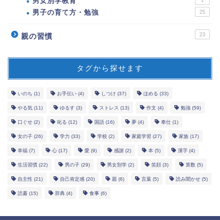
男女別学教育
1
男子の育て方・勉強
25
23
親の習慣
タグから探せます
いのち
(1)
お手伝い
(4)
しつけ
(37)
ほめる
(33)
やる気
(11)
ゆるす
(3)
ストレス
(13)
作文
(4)
勉強
(59)
口ぐせ
(2)
叱る
(12)
国語
(16)
夢
(4)
奉仕
(1)
女の子
(26)
学力
(33)
学校
(2)
家庭学習
(27)
家族
(17)
幸福
(7)
心
(17)
愛
(9)
感謝
(2)
本
(5)
漢字
(4)
生活習慣
(22)
男の子
(29)
男女別学
(2)
笑顔
(3)
算数
(5)
自主性
(21)
自己肯定感
(20)
親
(6)
言葉
(5)
読み聞かせ
(5)
読書
(15)
辞典
(4)
食事
(6)