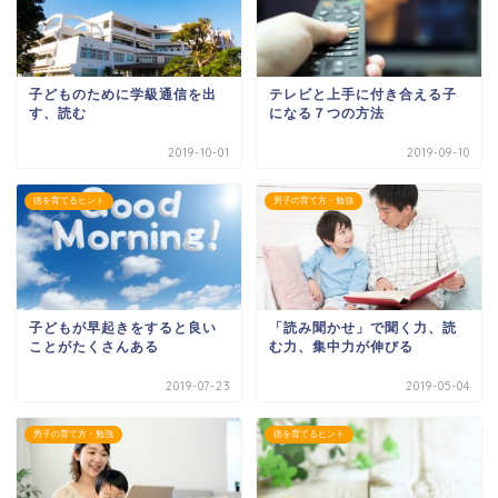
子どものために学級通信を出
テレビと上手に付き合える子
す、読む
になる７つの方法
2019-10-01
2019-09-10
徳を育てるヒント
男子の育て方・勉強
子どもが早起きをすると良い
「読み聞かせ」で聞く力、読
ことがたくさんある
む力、集中力が伸びる
2019-07-23
2019-05-04
男子の育て方・勉強
徳を育てるヒント