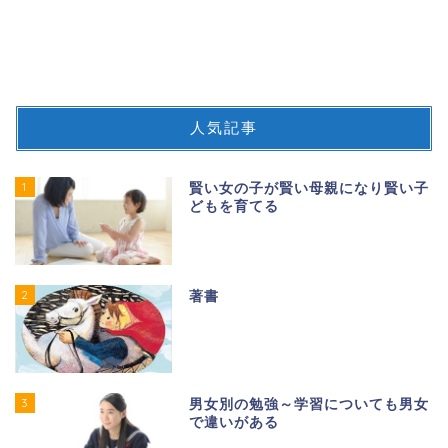
人気記事
1
賢い女の子が賢い母親になり賢い子
どもを育てる
2
著書
3
男女別の勉強～学習についても男女
で違いがある