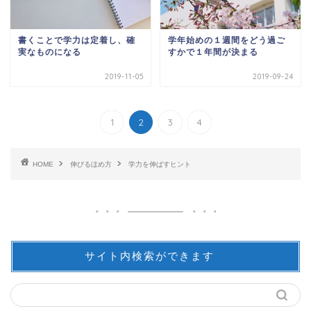
書くことで学力は定着し、確
学年始めの１週間をどう過ご
実なものになる
すかで１年間が決まる
2019-11-05
2019-09-24
1
2
3
4
HOME
伸びるほめ方
学力を伸ばすヒント
サイト内検索ができます