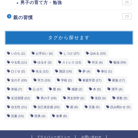
男子の育て方・勉強
25
23
親の習慣
タグから探せます
いのち
(1)
お手伝い
(4)
しつけ
(37)
ほめる
(33)
やる気
(11)
ゆるす
(3)
ストレス
(13)
作文
(4)
勉強
(59)
口ぐせ
(2)
叱る
(12)
国語
(16)
夢
(4)
奉仕
(1)
女の子
(26)
学力
(33)
学校
(2)
家庭学習
(27)
家族
(17)
幸福
(7)
心
(17)
愛
(9)
感謝
(2)
本
(5)
漢字
(4)
生活習慣
(22)
男の子
(29)
男女別学
(2)
笑顔
(3)
算数
(5)
自主性
(21)
自己肯定感
(20)
親
(6)
言葉
(5)
読み聞かせ
(5)
読書
(15)
辞典
(4)
食事
(6)
プライバシーポリシー
お問い合わせ