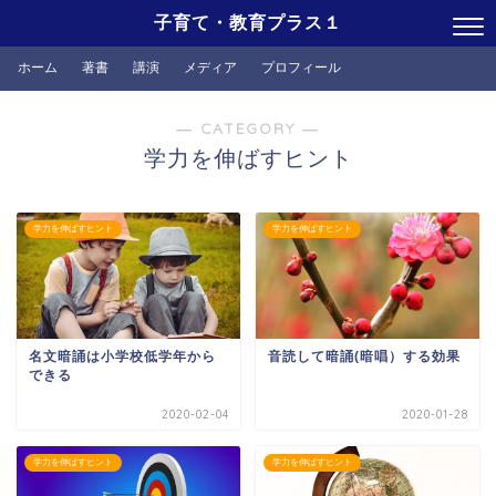
子育て・教育プラス１
ホーム
著書
講演
メディア
プロフィール
― CATEGORY ―
学力を伸ばすヒント
学力を伸ばすヒント
学力を伸ばすヒント
名文暗誦は小学校低学年から
音読して暗誦(暗唱）する効果
できる
2020-02-04
2020-01-28
学力を伸ばすヒント
学力を伸ばすヒント