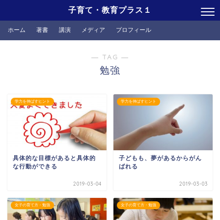
子育て・教育プラス１
ホーム
著書
講演
メディア
プロフィール
― TAG ―
勉強
学力を伸ばすヒント
学力を伸ばすヒント
具体的な目標があると具体的
子どもも、夢があるからがん
な行動ができる
ばれる
2019-03-04
2019-03-03
女子の育て方・勉強
女子の育て方・勉強