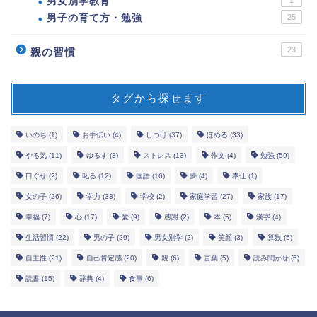
男女別学教育
1
男子の育て方・勉強
25
23
親の習慣
タグから探せます
いのち
(1)
お手伝い
(4)
しつけ
(37)
ほめる
(33)
やる気
(11)
ゆるす
(3)
ストレス
(13)
作文
(4)
勉強
(59)
口ぐせ
(2)
叱る
(12)
国語
(16)
夢
(4)
奉仕
(1)
女の子
(26)
学力
(33)
学校
(2)
家庭学習
(27)
家族
(17)
幸福
(7)
心
(17)
愛
(9)
感謝
(2)
本
(5)
漢字
(4)
生活習慣
(22)
男の子
(29)
男女別学
(2)
笑顔
(3)
算数
(5)
自主性
(21)
自己肯定感
(20)
親
(6)
言葉
(5)
読み聞かせ
(5)
読書
(15)
辞典
(4)
食事
(6)