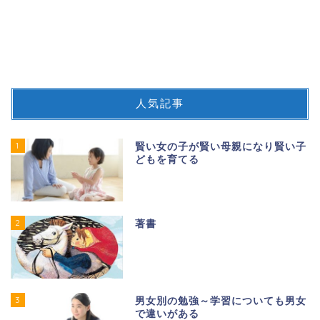
人気記事
1
賢い女の子が賢い母親になり賢い子
どもを育てる
2
著書
3
男女別の勉強～学習についても男女
で違いがある