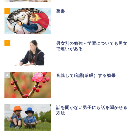
2
著書
3
男女別の勉強～学習についても男女
で違いがある
4
音読して暗誦(暗唱）する効果
5
話を聞かない男子にも話を聞かせる
方法