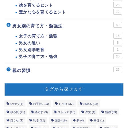
徳を育てるヒント
23
豊かな心を育てるヒント
12
49
男女別の育て方・勉強法
女子の育て方・勉強
18
男女の違い
5
男女別学教育
1
男子の育て方・勉強
25
23
親の習慣
タグから探せます
いのち
(1)
お手伝い
(4)
しつけ
(37)
ほめる
(33)
やる気
(11)
ゆるす
(3)
ストレス
(13)
作文
(4)
勉強
(59)
口ぐせ
(2)
叱る
(12)
国語
(16)
夢
(4)
奉仕
(1)