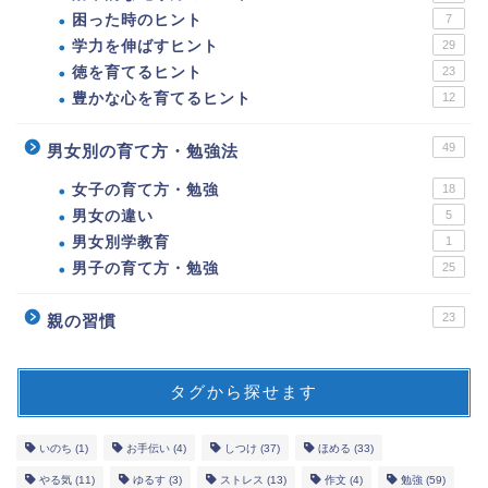
困った時のヒント
7
学力を伸ばすヒント
29
徳を育てるヒント
23
豊かな心を育てるヒント
12
49
男女別の育て方・勉強法
女子の育て方・勉強
18
男女の違い
5
男女別学教育
1
男子の育て方・勉強
25
23
親の習慣
タグから探せます
いのち
(1)
お手伝い
(4)
しつけ
(37)
ほめる
(33)
やる気
(11)
ゆるす
(3)
ストレス
(13)
作文
(4)
勉強
(59)