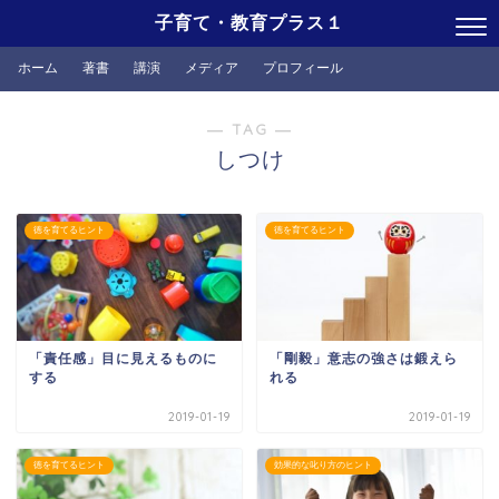
子育て・教育プラス１
ホーム
著書
講演
メディア
プロフィール
― TAG ―
しつけ
徳を育てるヒント
徳を育てるヒント
「責任感」目に見えるものに
「剛毅」意志の強さは鍛えら
する
れる
2019-01-19
2019-01-19
徳を育てるヒント
効果的な叱り方のヒント