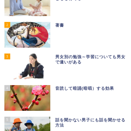
2
著書
3
男女別の勉強～学習についても男女
で違いがある
4
音読して暗誦(暗唱）する効果
5
話を聞かない男子にも話を聞かせる
方法