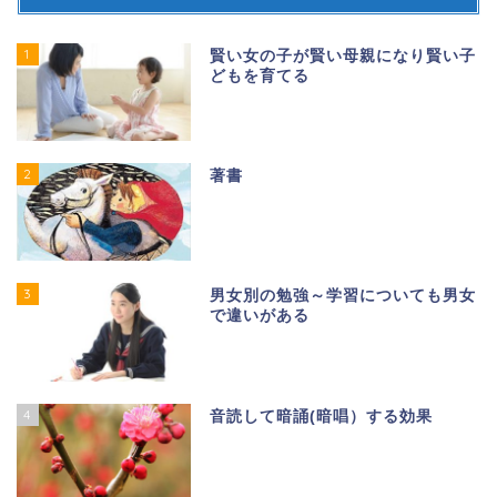
1
賢い女の子が賢い母親になり賢い子
どもを育てる
2
著書
3
男女別の勉強～学習についても男女
で違いがある
4
音読して暗誦(暗唱）する効果