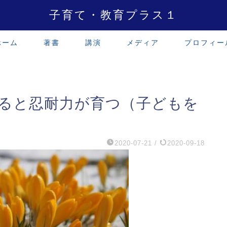
子育て・教育プラス１
ホーム
著書
講演
メディア
プロフィー
ると忍耐力が育つ（子どもを
2020-07-21
/
2020-09-18