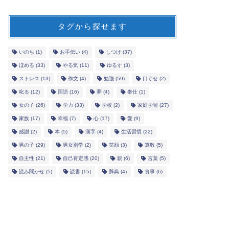
タグから探せます
いのち
(1)
お手伝い
(4)
しつけ
(37)
ほめる
(33)
やる気
(11)
ゆるす
(3)
ストレス
(13)
作文
(4)
勉強
(59)
口ぐせ
(2)
叱る
(12)
国語
(16)
夢
(4)
奉仕
(1)
女の子
(26)
学力
(33)
学校
(2)
家庭学習
(27)
家族
(17)
幸福
(7)
心
(17)
愛
(9)
感謝
(2)
本
(5)
漢字
(4)
生活習慣
(22)
男の子
(29)
男女別学
(2)
笑顔
(3)
算数
(5)
自主性
(21)
自己肯定感
(20)
親
(6)
言葉
(5)
読み聞かせ
(5)
読書
(15)
辞典
(4)
食事
(6)