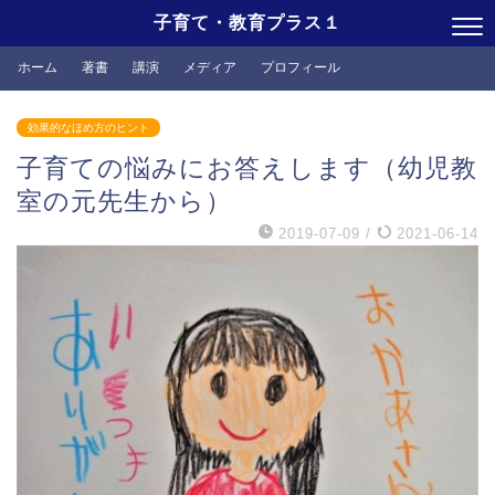
子育て・教育プラス１
ホーム
著書
講演
メディア
プロフィール
効果的なほめ方のヒント
子育ての悩みにお答えします（幼児教
室の元先生から）
2019-07-09
/
2021-06-14