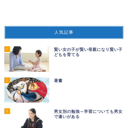
人気記事
1
賢い女の子が賢い母親になり賢い子
どもを育てる
2
著書
3
男女別の勉強～学習についても男女
で違いがある